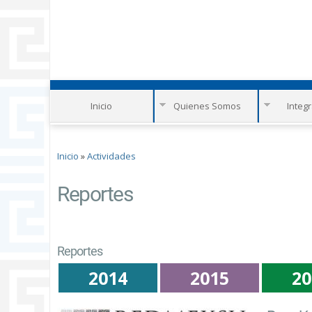
Inicio
Quienes Somos
Integ
Se encuentra usted aquí
Inicio
»
Actividades
Reportes
Reportes
2014
2015
20