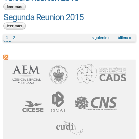
leer más
sobre tercera reunión 2015
Segunda Reunion 2015
leer más
sobre segunda reunion 2015
Páginas
1
2
siguiente ›
última »