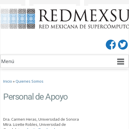
Pasar al
Pasar a
contenido
la barra
principal
lateral
derecha
Se encuentra usted aquí
Inicio
»
Quienes Somos
Personal de Apoyo
Dra. Carmen Heras, Universidad de Sonora
Mtra. Lizette Robles, Universidad de