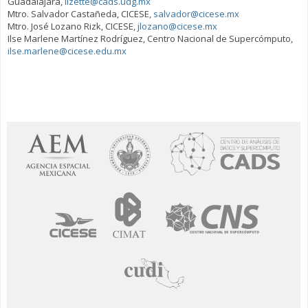
Guadalajara,
lizette@cads.udg.mx
Mtro. Salvador Castañeda, CICESE,
salvador@cicese.mx
Mtro. José Lozano Rizk, CICESE,
jlozano@cicese.mx
Ilse Marlene Martínez Rodríguez, Centro Nacional de Supercómputo,
ilse.marlene@cicese.edu.mx