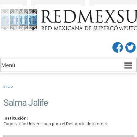
Pasar al
Pasar a
contenido
la barra
principal
lateral
derecha
Se encuentra usted aquí
Inicio
Salma Jalife
Institución:
Corporación Universitaria para el Desarrollo de Internet