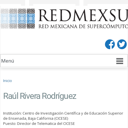
Pasar al
Pasar a
contenido
la barra
principal
lateral
derecha
Se encuentra usted aquí
Inicio
Raúl Rivera Rodríguez
Institución: Centro de Investigación Científica y de Educación Superior
de Ensenada, Baja California (CICESE)
Puesto: Director de Telematica del CICESE