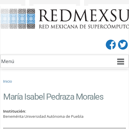
Pasar al
Pasar a
contenido
la barra
principal
lateral
derecha
Se encuentra usted aquí
Inicio
María Isabel Pedraza Morales
Institución:
Benemérita Universidad Autónoma de Puebla