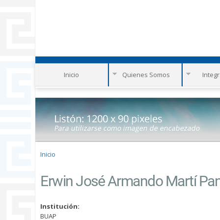
Inicio
Quienes Somos
Integ
Se encuentra usted aquí
Inicio
Erwin José Armando Martí P
Institución:
BUAP